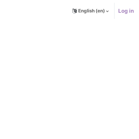
Log in
English ‎(en)‎