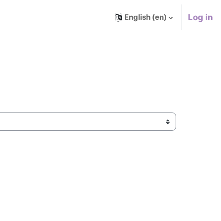
Log in
English ‎(en)‎